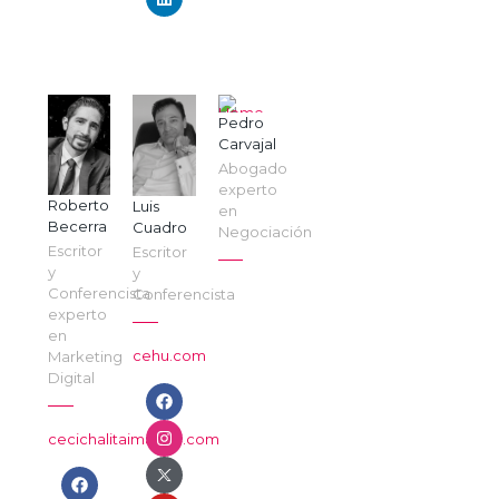
Pedro
Carvajal
Abogado
experto
Roberto
Luis
en
Becerra
Cuadro
Negociación
Escritor
Escritor
y
y
Conferencista
Conferencista
experto
en
cehu.com
Marketing
Digital
cecichalitaimagen.com