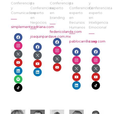
Conferencista
y
Conferencista
y
y
y
Conferencista
experto
Conferencista
Conferencista
Comunicadora
experto
en
experto
experto
en
branding
en
en
Negocios
Recursos
Inteligencia
simplementeadriana.com
Humanos
Emocional
federicolanda.com
joaquinpardave.com.mx
pablocarrillo.org
cuau.com