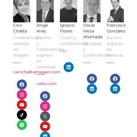
Ceci
Jorge
Ignacio
Oscar
Francisco
Chalita
Arias
Flores
Meza
González
Ahumada
Conferencista
Escritor
Coach y
Escritor
experta
y
Conferencista
Abogado
experto
en
Conferencista
y
en
Imagen
experto
Conferencista
finanzas
en
Liderazgo
cecichalitaimagen.com
cehu.com